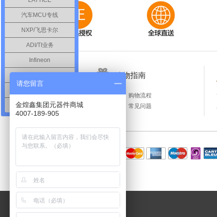
LATTICE
汽车MCU专线
NXP/飞思卡尔
ADI/TI业务
Infineon
购物指南
MARVEL业务
请您留言
BROADCOM
顾客必读
购物流程
金煌鑫集团元器件商城
美国微芯半导体
联系客服
常见问题
4007-189-905