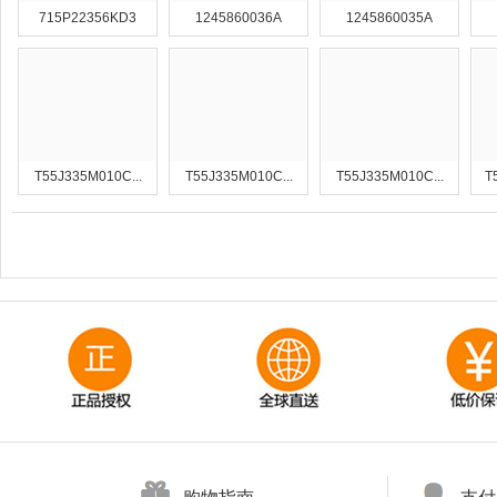
715P22356KD3
1245860036A
1245860035A
T55J335M010C...
T55J335M010C...
T55J335M010C...
T