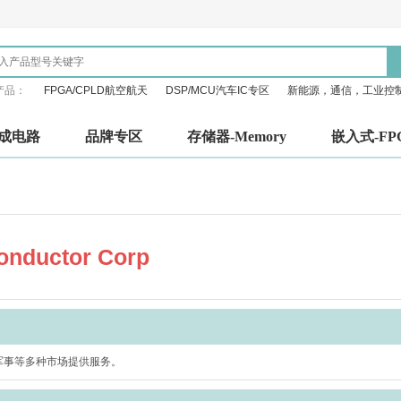
产品：
FPGA/CPLD航空航天
DSP/MCU汽车IC专区
新能源，通信，工业控
成电路
品牌专区
存储器-Memory
嵌入式-FP
onductor Corp
和军事等多种市场提供服务。